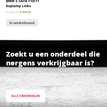
BMW 5-Serie F10/11
Koplamp Links
€
1.093,07
€
450,00
In winkelmand
Zoekt u een onderdeel die
nergens verkrijgbaar is?
Wij bieden u losse onderdelen tegen voordelige
prijzen!
ALLE ONDERDELEN