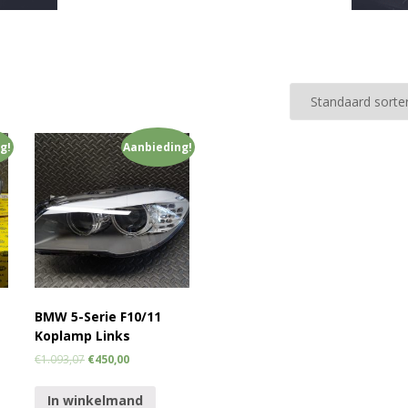
g!
Aanbieding!
BMW 5-Serie F10/11
Koplamp Links
€
1.093,07
€
450,00
In winkelmand