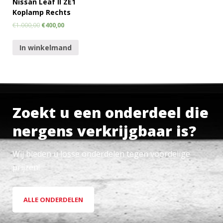
Nissan Leaf II ZE1
Koplamp Rechts
€
1.000,00
€
400,00
In winkelmand
Zoekt u een onderdeel die
nergens verkrijgbaar is?
Wij bieden u losse onderdelen tegen voordelige
prijzen!
ALLE ONDERDELEN