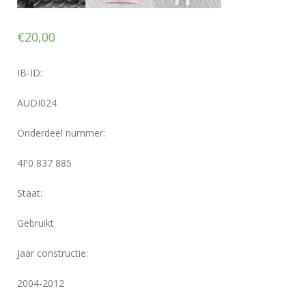
4
F
)
€
20,00
|
P
o
IB-ID:
r
t
AUDI024
i
e
Onderdeel nummer:
r
g
4F0 837 885
r
e
e
Staat:
p
s
Gebruikt
t
e
Jaar constructie:
u
n
l
2004-2012
i
n