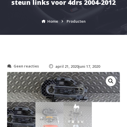
steun links voor 4drs 2004-2012
Home
Producten
o
Geen reacties
april 21, 2020juni 17, 2020
p
A
u
d
i
A
6
|
C
6
(