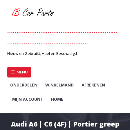
Skip
to
content
……………………………………………………
……………………………………..
Nieuw en Gebruikt, Heel en Beschadigd
MENU
ONDERDELEN
WINKELMAND
AFREKENEN
MIJN ACCOUNT
HOME
Audi A6 | C6 (4F) | Portier greep