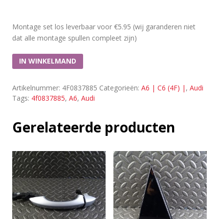
k
s
Montage set los leverbaar voor €5.95 (wij garanderen niet
v
o
dat alle montage spullen compleet zijn)
o
r
IN WINKELMAND
4
d
r
Artikelnummer:
4F0837885
Categorieën:
A6 | C6 (4F) |
,
Audi
s
Tags:
4f0837885
,
A6
,
Audi
2
0
0
Gerelateerde producten
4
-
2
0
1
2