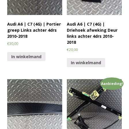
Audi A6 | C7 (4G) | Portier
Audi A6 | C7 (4G) |
greep Links achter 4drs
Driehoek afweking Deur
2010-2018
links achter 4drs 2010-
2018
€
30,00
€
20,00
In winkelmand
In winkelmand
Aanbieding!