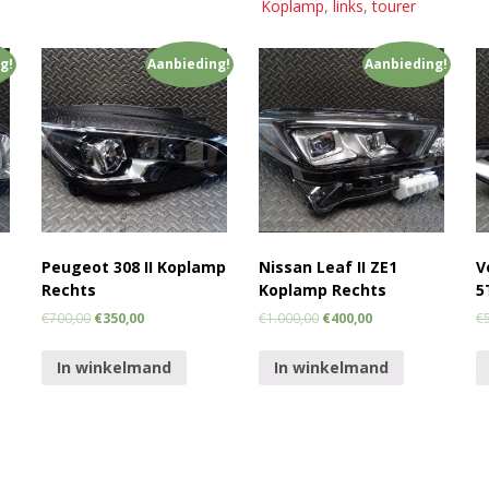
Koplamp
,
links
,
tourer
g!
Aanbieding!
Aanbieding!
Peugeot 308 II Koplamp
Nissan Leaf II ZE1
V
Rechts
Koplamp Rechts
5
€
700,00
€
350,00
€
1.000,00
€
400,00
€
In winkelmand
In winkelmand