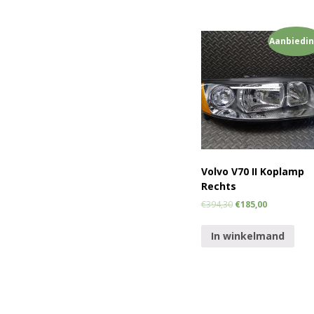
Aanbiedin
Volvo V70 II Koplamp
Rechts
€
394,30
€
185,00
In winkelmand