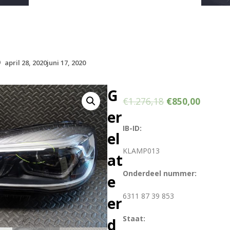
april 28, 2020juni 17, 2020
G
€
1.276,18
€
850,00
er
IB-ID:
el
KLAMP013
at
Onderdeel nummer:
e
6311 87 39 853
er
Staat:
d