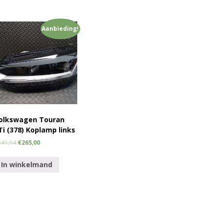
Aanbieding!
olkswagen Touran
Ti (378) Koplamp links
541,14
€
265,00
In winkelmand