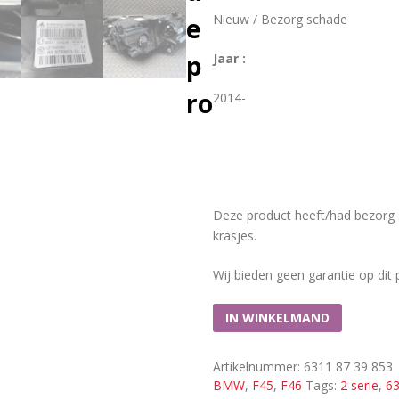
Nieuw / Bezorg schade
e
p
Jaar :
ro
2014-
Deze product heeft/had bezorg s
krasjes.
Wij bieden geen garantie op dit 
IN WINKELMAND
Artikelnummer:
6311 87 39 853
BMW
,
F45
,
F46
Tags:
2 serie
,
63